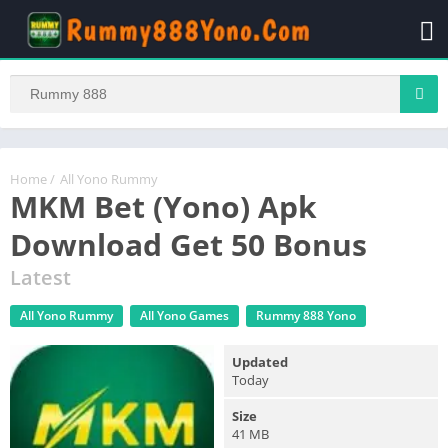
Home
/
All Yono Rummy
MKM Bet (Yono) Apk
Download Get 50 Bonus
Latest
All Yono Rummy
All Yono Games
Rummy 888 Yono
Updated
Today
Size
41 MB