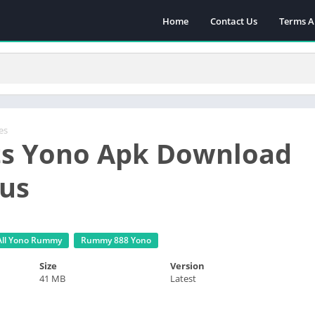
Home
Contact Us
Terms A
es
ts Yono Apk Download
us
All Yono Rummy
Rummy 888 Yono
Size
Version
41 MB
Latest