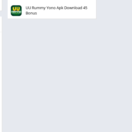
UU Rummy Yono Apk Download 45
Bonus