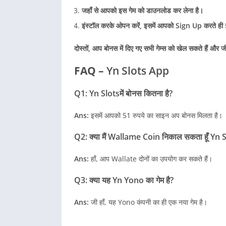
जहाँ से आपको इस गेम को डाउनलोड कर लेना है।
इंस्टॉल करके ओपन करें, इसमें आपको Sign Up करते ही
दोस्तों, आप बोनस में दिए गए सभी गेम्स को खेल सकते हैं और 
​FAQ –
Yn Slots App
Q1: Yn Slotsमें बोनस कितना है?
Ans:
इसमें आपको 51 रुपये का साइन अप बोनस मिलता है।
Q2: क्या मैं Wallame Coin निकाल सकता हूँ Yn 
Ans:
हाँ, आप Wallate दोनों का उपयोग कर सकते हैं।
Q3: क्या यह Yn Yono का गेम है?
Ans:
जी हाँ, यह Yono कंपनी का ही एक नया गेम है।