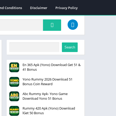
nd Conditions
Disclaimer
Privacy Policy
Search
En 365 Apk (Yono) Download Get 51 &
41 Bonus
Yono Rummy 2026 Download 51
Bonus Coin Reward
Abc Rummy Apk- Yono Game
Download Yono 51 Bonus
Rummy 420 Apk (Yono) Download
lGet 50 Bonus