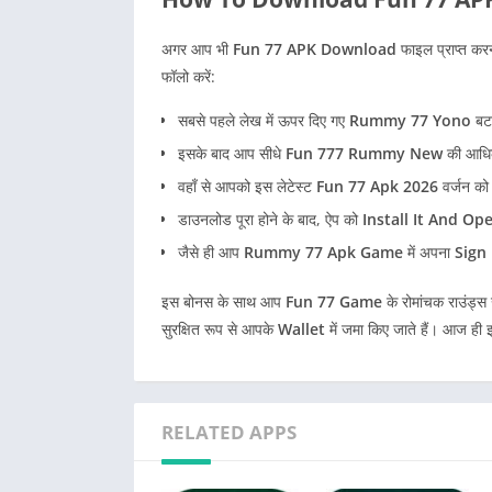
अगर आप भी
Fun 77 APK Download
फाइल प्राप्त करन
फॉलो करें:
सबसे पहले लेख में ऊपर दिए गए
Rummy 77 Yono
बटन
इसके बाद आप सीधे
Fun 777 Rummy New
की आधिक
वहाँ से आपको इस लेटेस्ट
Fun 77 Apk 2026
वर्जन को
डाउनलोड पूरा होने के बाद, ऐप को
Install It And Ope
जैसे ही आप
Rummy 77 Apk Game
में अपना
Sign
इस बोनस के साथ आप
Fun 77 Game
के रोमांचक राउंड्स
सुरक्षित रूप से आपके
Wallet
में जमा किए जाते हैं। आज ही 
RELATED APPS