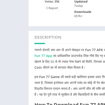
Updated
Votes:
356
Today
Report
Downloads
657k+
DESCRIPTION
नमस्ते दोस्तों! क्या आप भी अपने मोबाइल पर
Fun 77 APK
क
Fun 77 App
का आधिकारिक डाउनलोड लिंक नीचे दिए गए बट
खेलने के लिए 50 से भी ज्यादा गेम्स देखने को मिलेंगे, जि
Coin
जीतने का भी शानदार मौका मिलता है।
इस
Fun 77 Game
की सबसे बड़ी खासियत इसका उदार रिवॉर्
जाता है, जिसका इस्तेमाल आप अपनी पसंद का कोई भी गेम खे
विड्रॉल सिस्टम प्रदान करता है। आप अपनी जीत की राशि 
हैं। यह ऐप पूरी तरह से सुरक्षित है और खिलाड़ियों के बीच काफ
How To Download Fun 77 AP