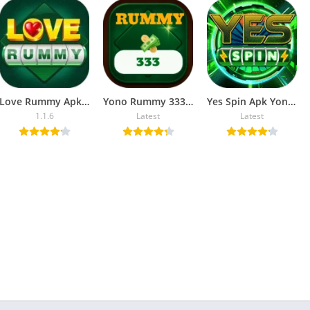
Love Rummy Apk Yono Download – 51 Bonus
Yono Rummy 333 Download Free Bonus
Yes Spin Apk Yono | Yes Spin Download 55 Bonus
1.1.6
Latest
Latest