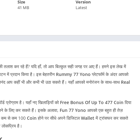
Size
Version
41 MB
Latest
ी तलाश कर रहे हैं? यदि हाँ, तो आप बिल्कुल सही जगह पर आए हैं। हमने इस लेख में
न में प्रदान किया है। इस बेहतरीन
Rummy 77 Yono
प्लेटफॉर्म के अंदर आपको
नका आनंद आप कहीं भी और कभी भी उठा सकते हैं। यहाँ आपको मनोरंजन के साथ-साथ
Real
ड प्रोग्राम है। यहाँ नए खिलाड़ियों को
Free Bonus Of Up To 477 Coin
दिया
लने के लिए कर सकते हैं। इसके अलावा,
Fun 77 Yono
आपको एक बहुत ही तेज़
को कम से कम 100
Coin
होने पर सीधे अपने डिजिटल
Wallet
में ट्रांसफर कर सकते
ी लोकप्रिय है।
K