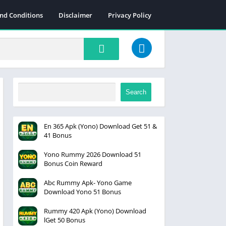
nd Conditions
Disclaimer
Privacy Policy
Search
En 365 Apk (Yono) Download Get 51 &
41 Bonus
Yono Rummy 2026 Download 51
Bonus Coin Reward
Abc Rummy Apk- Yono Game
Download Yono 51 Bonus
Rummy 420 Apk (Yono) Download
lGet 50 Bonus