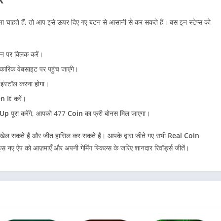
ा चाहते हैं, तो आप इसे ऊपर दिए गए बटन से आसानी से कर सकते हैं। बस इन स्टेप्स को
 पर क्लिक करें।
ारिक वेबसाइट पर पहुंच जाएंगे।
 इंस्टॉल करना होगा।
n It
करें।
 Up
पूरा करेंगे, आपको 477
Coin
का फ्री बोनस मिल जाएगा।
 खेल सकते हैं और जीत हासिल कर सकते हैं। आपके द्वारा जीते गए सभी
Real Coin
इस नए ऐप को आज़माएँ और अपनी गेमिंग स्किल्स के जरिए शानदार रिवॉर्ड्स जीतें।