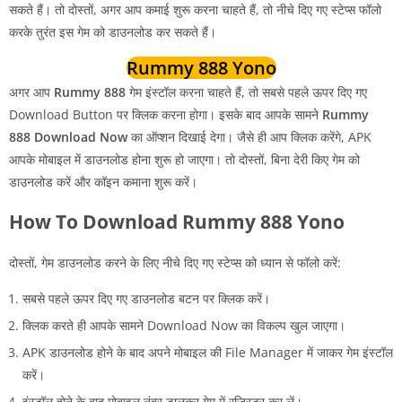
सकते हैं। तो दोस्तों, अगर आप कमाई शुरू करना चाहते हैं, तो नीचे दिए गए स्टेप्स फॉलो
करके तुरंत इस गेम को डाउनलोड कर सकते हैं।
Rummy 888 Yono
अगर आप
Rummy 888
गेम इंस्टॉल करना चाहते हैं, तो सबसे पहले ऊपर दिए गए
Download Button पर क्लिक करना होगा। इसके बाद आपके सामने
Rummy
888 Download Now
का ऑप्शन दिखाई देगा। जैसे ही आप क्लिक करेंगे, APK
आपके मोबाइल में डाउनलोड होना शुरू हो जाएगा। तो दोस्तों, बिना देरी किए गेम को
डाउनलोड करें और कॉइन कमाना शुरू करें।
How To Download Rummy 888 Yono
दोस्तों, गेम डाउनलोड करने के लिए नीचे दिए गए स्टेप्स को ध्यान से फॉलो करें:
सबसे पहले ऊपर दिए गए डाउनलोड बटन पर क्लिक करें।
क्लिक करते ही आपके सामने Download Now का विकल्प खुल जाएगा।
APK डाउनलोड होने के बाद अपने मोबाइल की File Manager में जाकर गेम इंस्टॉल
करें।
इंस्टॉल होने के बाद मोबाइल नंबर डालकर गेम में रजिस्टर कर लें।