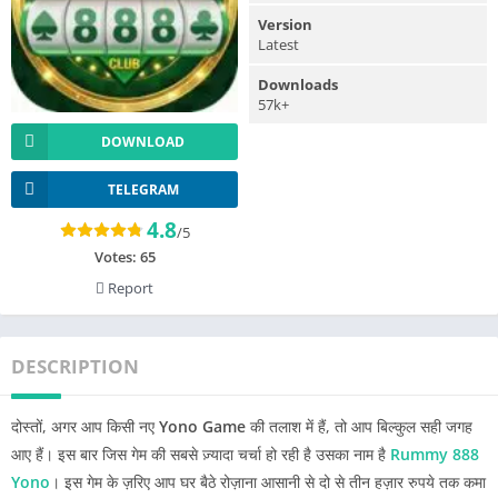
Version
Latest
Downloads
57k+
DOWNLOAD
TELEGRAM
4.8
/5
Votes:
65
Report
DESCRIPTION
दोस्तों, अगर आप किसी नए
Yono Game
की तलाश में हैं, तो आप बिल्कुल सही जगह
आए हैं। इस बार जिस गेम की सबसे ज़्यादा चर्चा हो रही है उसका नाम है
Rummy 888
Yono
। इस गेम के ज़रिए आप घर बैठे रोज़ाना आसानी से दो से तीन हज़ार रुपये तक कमा