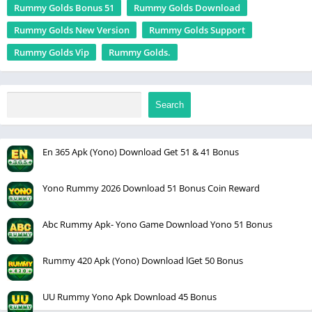
Rummy Golds Bonus 51
Rummy Golds Download
Rummy Golds New Version
Rummy Golds Support
Rummy Golds Vip
Rummy Golds.
Search
En 365 Apk (Yono) Download Get 51 & 41 Bonus
Yono Rummy 2026 Download 51 Bonus Coin Reward
Abc Rummy Apk- Yono Game Download Yono 51 Bonus
Rummy 420 Apk (Yono) Download lGet 50 Bonus
UU Rummy Yono Apk Download 45 Bonus