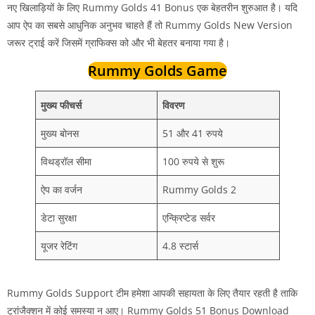
नए खिलाड़ियों के लिए Rummy Golds 41 Bonus एक बेहतरीन शुरुआत है। यदि
आप ऐप का सबसे आधुनिक अनुभव चाहते हैं तो Rummy Golds New Version
जरूर ट्राई करें जिसमें ग्राफिक्स को और भी बेहतर बनाया गया है।
Rummy Golds Game
मुख्य फीचर्स
विवरण
मुख्य बोनस
51 और 41 रुपये
विथड्रॉल सीमा
100 रुपये से शुरू
ऐप का वर्जन
Rummy Golds 2
डेटा सुरक्षा
एन्क्रिप्टेड सर्वर
यूजर रेटिंग
4.8 स्टार्स
Rummy Golds Support टीम हमेशा आपकी सहायता के लिए तैयार रहती है ताकि
ट्रांजैक्शन में कोई समस्या न आए। Rummy Golds 51 Bonus Download