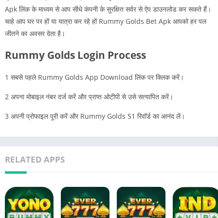
Apk लिंक के माध्यम से आप सीधे कंपनी के सुरक्षित सर्वर से ऐप डाउनलोड कर सकते हैं।
चाहे आप घर पर हों या यात्रा कर रहे हों Rummy Golds Bet Apk आपको हर पल
जीतने का अवसर देता है।
Rummy Golds Login Process
​1 सबसे पहले Rummy Golds App Download लिंक पर क्लिक करें।
2 अपना मोबाइल नंबर दर्ज करें और प्राप्त ओटीपी से उसे सत्यापित करें।
3 अपनी प्रोफाइल पूरी करें और Rummy Golds 51 रिवॉर्ड का आनंद लें।
RELATED APPS