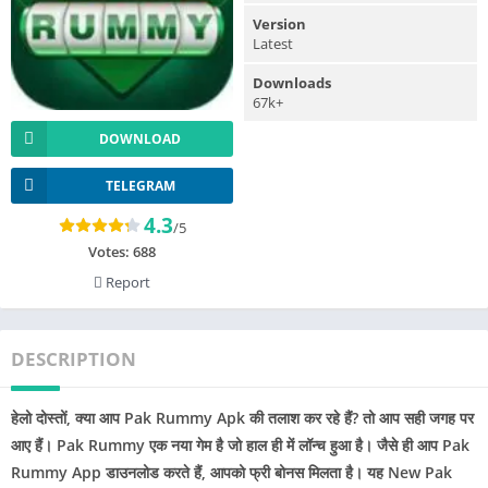
Version
Latest
Downloads
67k+
DOWNLOAD
TELEGRAM
4.3
/5
Votes:
688
Report
DESCRIPTION
हेलो दोस्तों, क्या आप Pak Rummy Apk की तलाश कर रहे हैं? तो आप सही जगह पर
आए हैं। Pak Rummy एक नया गेम है जो हाल ही में लॉन्च हुआ है। जैसे ही आप Pak
Rummy App डाउनलोड करते हैं, आपको फ्री बोनस मिलता है। यह New Pak