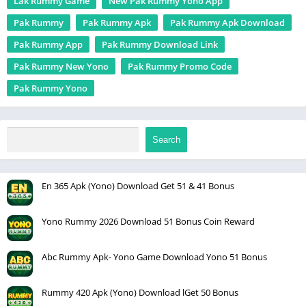
Lak Rummy Game
New Pak Rummy Yono App
Pak Rummy
Pak Rummy Apk
Pak Rummy Apk Download
Pak Rummy App
Pak Rummy Download Link
Pak Rummy New Yono
Pak Rummy Promo Code
Pak Rummy Yono
Search
En 365 Apk (Yono) Download Get 51 & 41 Bonus
Yono Rummy 2026 Download 51 Bonus Coin Reward
Abc Rummy Apk- Yono Game Download Yono 51 Bonus
Rummy 420 Apk (Yono) Download lGet 50 Bonus