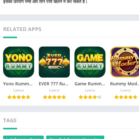
इसका उपयोग रम्मी और तीन पत्ती खेलने में कर सकते हैं।
RELATED APPS
Yono Rummy 2026 Download 51 Bonus Coin Reward
EVER 777 Rummy Yono Apk Download – Get 75 Bonus
Game Rummy Yono |Game Yono Apk Download 37
Rummy Modern Pro 777 Apk 
Latest
Latest
Latest
Latest
TAGS